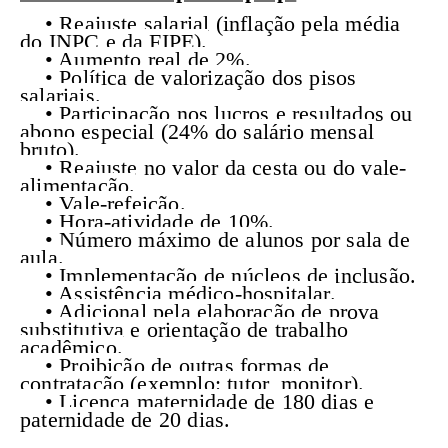
• Reajuste salarial (inflação pela média
do INPC e da FIPE).
• Aumento real de 2%.
• Política de valorização dos pisos
salariais.
• Participação nos lucros e resultados ou
abono especial (24% do salário mensal
bruto).
• Reajuste no valor da cesta ou do vale-
alimentação.
• Vale-refeição.
• Hora-atividade de 10%.
• Número máximo de alunos por sala de
aula.
• Implementação de núcleos de inclusão.
• Assistência médico-hospitalar.
• Adicional pela elaboração de prova
substitutiva e orientação de trabalho
acadêmico.
• Proibição de outras formas de
contratação (exemplo: tutor, monitor).
• Licença maternidade de 180 dias e
paternidade de 20 dias.