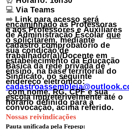
⏰
Horário: 16h30
💻
Via Teams
➡️
Link para acesso
será
encaminhado
às Professoras
e aos Professores e Auxiliares
de Administração Escolar
que
o solicitarem
, mediante
cadastro comprobatório de
sua condição de
trabalhador(a)/Docente em
estabelecimento da Educação
Básica da rede privada de
ensino, na base territorial do
Sindicato, no seguinte
endereço eletrônico:
cadastroassembleia@outlook.
com nome, RG, CPF e sua
escola
impreterivelmente até o
horário definido para a
convocação, acima referido.
Nossas reivindicações
Pauta unificada pela Fepesp: