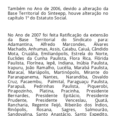
Também no Ano de 2006, devido a alteração da
Base Territorial do Sinteepp, houve alteração no
capítulo 1º do Estatuto Social.
No Ano de 2007 foi feita Ratificação da extensão
da Base Territorial do Sindicato para:
Adamantina, Alfredo Marcondes, Álvares
Machado, Anhumas, Assis, Caiabu, Caiuá, Cândido
Mota, Cruzália, Emilianópolis, Estrela do Norte,
Euclides da Cunha Paulista, Flora Rica, Flórida
Paulista, Florínea, Iepê, Indiana, Inúbia Paulista,
Irapuru, João Ramalho, Lucélia, Marabá Paulista,
Maracaí, Mariápolis, Martinópolis, Mirante do
Paranapanema, Nantes, Narandiba, Osvaldo
Cruz, Pacaembu, Palmital, Paraguaçu Paulista,
Parapuã, Pedrinhas Paulista, Piquerobi,
Pirapozinho, Platina, Pracinha, Presidente
Bernardes, Presidente Epitácio, Presidente
Prudente, Presidente Venceslau, Quatá,
Rancharia, Regente Feijó, Ribeirão dos Índios,
Rinópolis, Rosana, Sagres, Salmourão,
Sandovalina, Santo Anastácio, Santo Expedito,