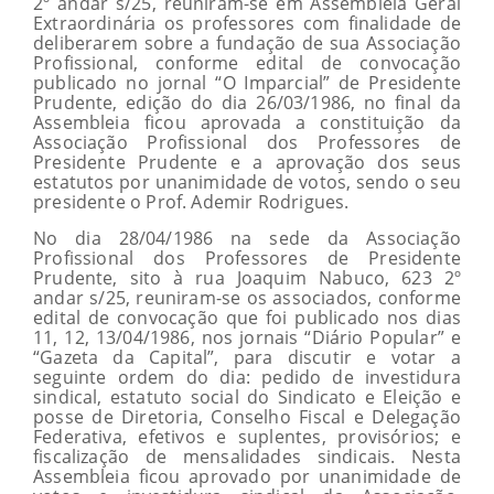
2º andar s/25, reuniram-se em Assembleia Geral
Extraordinária os professores com finalidade de
deliberarem sobre a fundação de sua Associação
Profissional, conforme edital de convocação
publicado no jornal “O Imparcial” de Presidente
Prudente, edição do dia 26/03/1986, no final da
Assembleia ficou aprovada a constituição da
Associação Profissional dos Professores de
Presidente Prudente e a aprovação dos seus
estatutos por unanimidade de votos, sendo o seu
presidente o Prof. Ademir Rodrigues.
No dia 28/04/1986 na sede da Associação
Profissional dos Professores de Presidente
Prudente, sito à rua Joaquim Nabuco, 623 2º
andar s/25, reuniram-se os associados, conforme
edital de convocação que foi publicado nos dias
11, 12, 13/04/1986, nos jornais “Diário Popular” e
“Gazeta da Capital”, para discutir e votar a
seguinte ordem do dia: pedido de investidura
sindical, estatuto social do Sindicato e Eleição e
posse de Diretoria, Conselho Fiscal e Delegação
Federativa, efetivos e suplentes, provisórios; e
fiscalização de mensalidades sindicais. Nesta
Assembleia ficou aprovado por unanimidade de