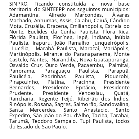
SINPRO. Ficando constituída a nova base
territorial do SINTEEPP nos seguintes municípios:
Adamantina, Alfredo Marcondes, Álvares
Machado, Anhumas, Assis, Caiabu, Caiuá, Cândido
Mota, Cruzália, Dracena, Emilianópolis, Estrela do
Norte, Euclides da Cunha Paulista, Flora Rica,
Flórida Paulista, Florínea, Iepê, Indiana, Inúbia
Paulista, Irapuru, João Ramalho, Junqueirópolis,
Lucélia, Marabá Paulista, Maracaí, Mariápolis,
Martinópolis, Mirante do Paranapanema, Monte
Castelo, Nantes, Narandiba, Nova Guataporanga,
Osvaldo Cruz, Ouro Verde, Pacaembu, Palmital,
Panorama, Paraguaçu Paulista, Parapuã,
Paulicéia, Pedrinhas Paulista, Piquerobi,
Pirapozinho, Platina, Pracinha, Presidente
Bernardes, Presidente Epitácio, Presidente
Prudente, Presidente Venceslau, Quatá,
Rancharia, Regente Feijó, Ribeirão dos Índios,
Rinópolis, Rosana, Sagres, Salmorão, Sandovalina,
Santa Mercerdes, Santo Anastácio, Santo
Expedito, São João do Pau d’Alho, Taciba, Tarabai,
Tarumã, Teodoro Sampaio, Tupi Paulista, todos
do Estado de São Paulo.