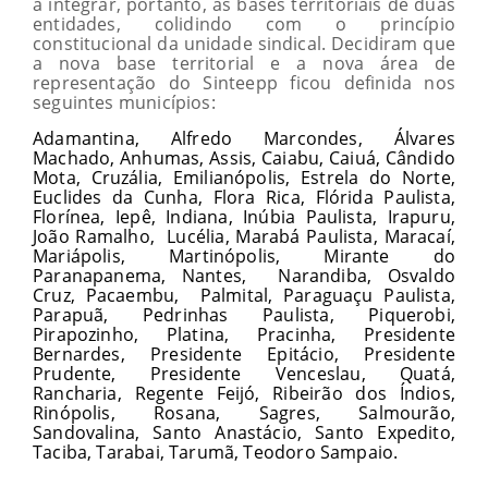
a integrar, portanto, as bases territoriais de duas
entidades, colidindo com o princípio
constitucional da unidade sindical. Decidiram que
a nova base territorial e a nova área de
representação do Sinteepp ficou definida nos
seguintes municípios:
Adamantina, Alfredo Marcondes, Álvares
Machado, Anhumas, Assis, Caiabu, Caiuá, Cândido
Mota, Cruzália, Emilianópolis, Estrela do Norte,
Euclides da Cunha, Flora Rica, Flórida Paulista,
Florínea, Iepê, Indiana, Inúbia Paulista, Irapuru,
João Ramalho, Lucélia, Marabá Paulista, Maracaí,
Mariápolis, Martinópolis, Mirante do
Paranapanema, Nantes, Narandiba, Osvaldo
Cruz, Pacaembu, Palmital, Paraguaçu Paulista,
Parapuã, Pedrinhas Paulista, Piquerobi,
Pirapozinho, Platina, Pracinha, Presidente
Bernardes, Presidente Epitácio, Presidente
Prudente, Presidente Venceslau, Quatá,
Rancharia, Regente Feijó, Ribeirão dos Índios,
Rinópolis, Rosana, Sagres, Salmourão,
Sandovalina, Santo Anastácio, Santo Expedito,
Taciba, Tarabai, Tarumã, Teodoro Sampaio.