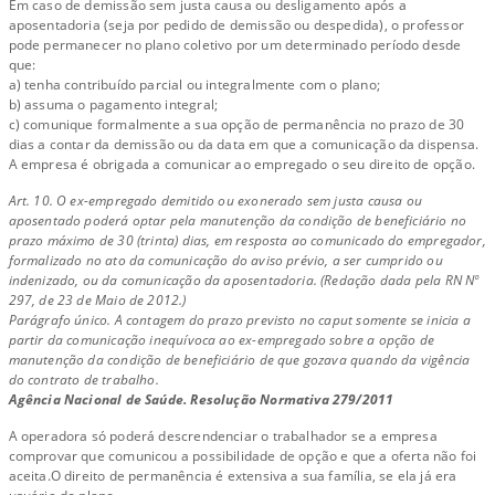
Em caso de demissão sem justa causa ou desligamento após a
aposentadoria (seja por pedido de demissão ou despedida), o professor
pode permanecer no plano coletivo por um determinado período desde
que:
a) tenha contribuído parcial ou integralmente com o plano;
b) assuma o pagamento integral;
c) comunique formalmente a sua opção de permanência no prazo de 30
dias a contar da demissão ou da data em que a comunicação da dispensa.
A empresa é obrigada a comunicar ao empregado o seu direito de opção.
Art. 10. O ex-empregado demitido ou exonerado sem justa causa ou
aposentado poderá optar pela manutenção da condição de beneficiário no
prazo máximo de 30 (trinta) dias, em resposta ao comunicado do empregador,
formalizado no ato da comunicação do aviso prévio, a ser cumprido ou
indenizado, ou da comunicação da aposentadoria. (Redação dada pela RN Nº
297, de 23 de Maio de 2012.)
Parágrafo único. A contagem do prazo previsto no caput somente se inicia a
partir da comunicação inequívoca ao ex-empregado sobre a opção de
manutenção da condição de beneficiário de que gozava quando da vigência
do contrato de trabalho.
Agência Nacional de Saúde. Resolução Normativa 279/2011
A operadora só poderá descrendenciar o trabalhador se a empresa
comprovar que comunicou a possibilidade de opção e que a oferta não foi
aceita.O direito de permanência é extensiva a sua família, se ela já era