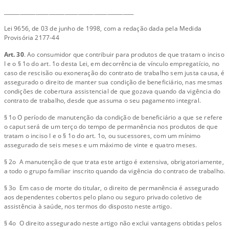
_________________________________________________
Lei 9656, de 03 de junho de 1998, com a redação dada pela Medida
Provisória 2177-44
Art. 30
. Ao consumidor que contribuir para produtos de que tratam o inciso
I e o § 1o do art. 1o desta Lei, em decorrência de vínculo empregatício, no
caso de rescisão ou exoneração do contrato de trabalho sem justa causa, é
assegurado o direito de manter sua condição de beneficiário, nas mesmas
condições de cobertura assistencial de que gozava quando da vigência do
contrato de trabalho, desde que assuma o seu pagamento integral.
§ 1o O período de manutenção da condição de beneficiário a que se refere
o caput será de um terço do tempo de permanência nos produtos de que
tratam o inciso I e o § 1o do art. 1o, ou sucessores, com um mínimo
assegurado de seis meses e um máximo de vinte e quatro meses.
§ 2o A manutenção de que trata este artigo é extensiva, obrigatoriamente,
a todo o grupo familiar inscrito quando da vigência do contrato de trabalho.
§ 3o Em caso de morte do titular, o direito de permanência é assegurado
aos dependentes cobertos pelo plano ou seguro privado coletivo de
assistência à saúde, nos termos do disposto neste artigo.
§ 4o O direito assegurado neste artigo não exclui vantagens obtidas pelos