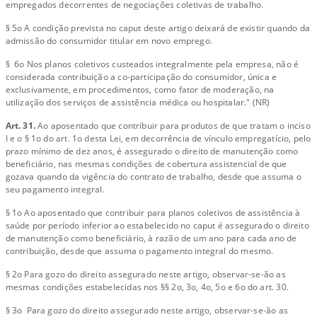
empregados decorrentes de negociações coletivas de trabalho.
§ 5o A condição prevista no caput deste artigo deixará de existir quando da
admissão do consumidor titular em novo emprego.
§ 6o Nos planos coletivos custeados integralmente pela empresa, não é
considerada contribuição a co-participação do consumidor, única e
exclusivamente, em procedimentos, como fator de moderação, na
utilização dos serviços de assistência médica ou hospitalar." (NR)
Art. 31.
Ao aposentado que contribuir para produtos de que tratam o inciso
I e o § 1o do art. 1o desta Lei, em decorrência de vínculo empregatício, pelo
prazo mínimo de dez anos, é assegurado o direito de manutenção como
beneficiário, nas mesmas condições de cobertura assistencial de que
gozava quando da vigência do contrato de trabalho, desde que assuma o
seu pagamento integral.
§ 1o Ao aposentado que contribuir para planos coletivos de assistência à
saúde por período inferior ao estabelecido no caput é assegurado o direito
de manutenção como beneficiário, à razão de um ano para cada ano de
contribuição, desde que assuma o pagamento integral do mesmo.
§ 2o Para gozo do direito assegurado neste artigo, observar-se-ão as
mesmas condições estabelecidas nos §§ 2o, 3o, 4o, 5o e 6o do art. 30.
§ 3o Para gozo do direito assegurado neste artigo, observar-se-ão as